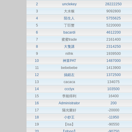
2
unclekey
28222250
3
大水猴
9092800
4
陌生人
5755625
5
丁巨蟹
5220000
6
bacardi
4612200
7
蜜蜜trade
2161400
8
大隻講
2314250
9
nilhk
1939500
10
神算PAT
1487000
11
bebebebe
1413900
12
搞錯左
1372500
13
cacaca
134075
14
ccclyx
103500
15
李能得利
16400
16
Administrator
200
17
陽光樂好
-20000
18
小炒王
-11950
19
【isa】
-90550
20
【sfong】
-90750