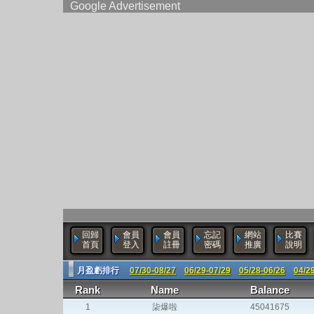
Google Advertisement
回歸
會員
會員
忘記
網站
比賽
首頁
登入
註冊
密碼
推廣
說明
月盈虧排行
07/30-08/27
06/29-07/29
05/28-06/26
04/2
Rank
Name
Balance
1
柒爆啦
45041675